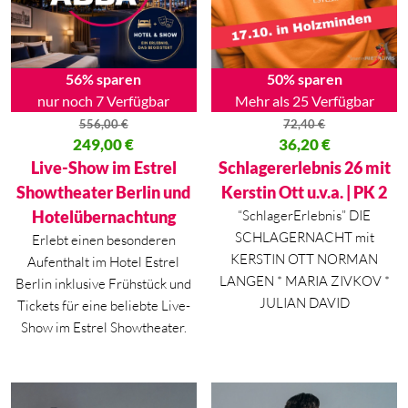
56% sparen
50% sparen
nur noch 7 Verfügbar
Mehr als 25 Verfügbar
556,00
€
72,40
€
Ursprünglicher Preis war: 556,00 €
249,00
€
Ursprünglicher Preis war: 72,40
36,20
€
Aktueller Preis ist: 249,00 €.
Aktueller Preis ist: 36,20 €.
Live-Show im Estrel
Schlagererlebnis 26 mit
Showtheater Berlin und
Kerstin Ott u.v.a. | PK 2
Hotelübernachtung
“SchlagerErlebnis” DIE
SCHLAGERNACHT mit
Erlebt einen besonderen
KERSTIN OTT NORMAN
Aufenthalt im Hotel Estrel
LANGEN * MARIA ZIVKOV *
Berlin inklusive Frühstück und
JULIAN DAVID
Tickets für eine beliebte Live-
Show im Estrel Showtheater.