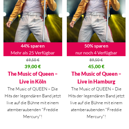
44% sparen
50% sparen
Mehr als 25 Verfügbar
nur noch 4 Verfügbar
69,50
€
89,50
€
Ursprünglicher Preis war: 69,50 €
39,00
€
Ursprünglicher Preis war: 89,50
45,00
€
Aktueller Preis ist: 39,00 €.
Aktueller Preis ist: 45,00 €.
The Music of Queen –
The Music of Queen –
Live in Köln
Live in Hamburg
The Music of QUEEN – Die
The Music of QUEEN – Die
Hits der legendären Band jetzt
Hits der legendären Band jetzt
live auf die Bühne mit einem
live auf die Bühne mit einem
atemberaubenden "Freddie
atemberaubenden "Freddie
Mercury"!
Mercury"!