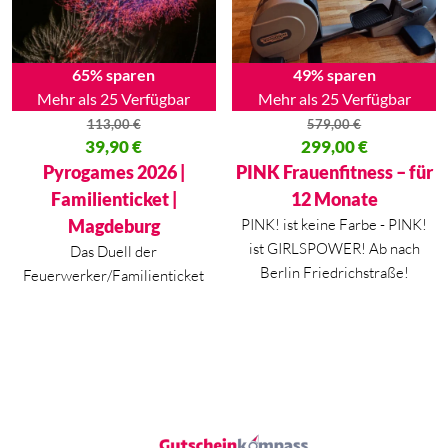
65% sparen
49% sparen
Mehr als 25 Verfügbar
Mehr als 25 Verfügbar
113,00
€
579,00
€
Ursprünglicher Preis war: 113,00 €
39,90
€
Ursprünglicher Preis war: 579,
299,00
€
Aktueller Preis ist: 39,90 €.
Aktueller Preis ist: 299,00 €.
Pyrogames 2026 |
PINK Frauenfitness – für
Familienticket |
12 Monate
Magdeburg
PINK! ist keine Farbe - PINK!
ist GIRLSPOWER! Ab nach
Das Duell der
Berlin Friedrichstraße!
Feuerwerker/Familienticket