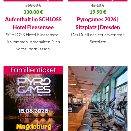
558,00
€
42,10
€
Ursprünglicher Preis war: 558,00 €
330,00
€
Ursprünglicher Preis war: 42,10
19,90
€
Aktueller Preis ist: 330,00 €.
Aktueller Preis ist: 19,90 €.
Aufenthalt im SCHLOSS
Pyrogames 2026 |
Hotel Fleesensee
Sitzplatz | Dresden
SCHLOSS Hotel Fleesensee -
Das Duell der Feuerwerker /
Ankommen. Abschalten. Sich
Sitzplatz
verzaubern lassen.