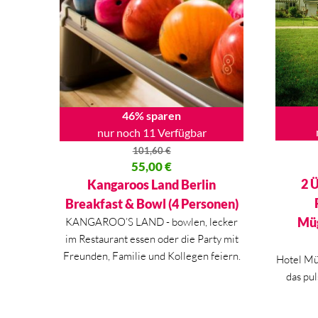
46% sparen
nur noch 11 Verfügbar
101,60
€
Ursprüng
Ursprünglicher Preis war: 101,60 €
55,00
€
Aktueller
Aktueller Preis ist: 55,00 €.
2 
Kangaroos Land Berlin
Breakfast & Bowl (4 Personen)
Müg
KANGAROO’S LAND - bowlen, lecker
im Restaurant essen oder die Party mit
Freunden, Familie und Kollegen feiern.
Hotel Mü
das pul