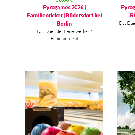
Aktueller Preis ist: 56,00 €.
Aktueller
Pyrogames 2026 |
Pyrog
Familienticket | Rüdersdorf bei
R
Berlin
Das Due
Das Duell der Feuerwerker /
Familienticket