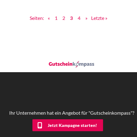
Seiten:
«
1
2
3
4
»
Letzte »
Ihr Unternehmen hat ein Angebot für "Gutscheinkompass"?
Jetzt Kampagne starten!