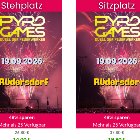
48% sparen
48% sparen
Mehr als 25 Verfügbar
Mehr als 25 Verfügba
26,80
€
37,80
€
licher Preis war: 26,80 €
14,00
€
Ursprünglicher Preis war: 37,
19,90
€