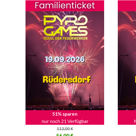
51% sparen
nur noch 21 Verfügbar
113,00
€
Ursprünglicher Preis war: 113,00 €
56,00
€
Ursprüng