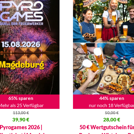
65% sparen
44% sparen
Mehr als 25 Verfügbar
nur noch 18 Verfügba
113,00
€
50,00
€
licher Preis war: 113,00 €
39,90
€
Ursprünglicher Preis war: 50,
28,00
€
 Preis ist: 39,90 €.
Aktueller Preis ist: 28,00 €.
Pyrogames 2026 |
50 € Wertgutschein fü