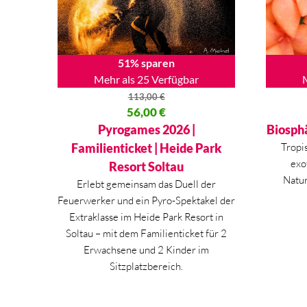
51% sparen
Mehr als 25 Verfügbar
113,00
€
Ursprünglicher Preis war: 113,00 €
56,00
€
Ursprüng
Aktueller Preis ist: 56,00 €.
Aktueller
Pyrogames 2026 |
Biosph
Familienticket | Heide Park
Tropi
exo
Resort Soltau
Natur
Erlebt gemeinsam das Duell der
Feuerwerker und ein Pyro-Spektakel der
Extraklasse im Heide Park Resort in
Soltau – mit dem Familienticket für 2
Erwachsene und 2 Kinder im
Sitzplatzbereich.