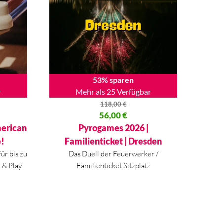
53% sparen
r
Mehr als 25 Verfügbar
118,00
€
50 €
Ursprünglicher Preis war: 118,00 €
56,00
€
Aktueller Preis ist: 56,00 €.
merican
Pyrogames 2026 |
e!
Familienticket | Dresden
ür bis zu
Das Duell der Feuerwerker /
 & Play
Familienticket Sitzplatz