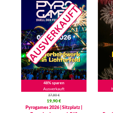
48% sparen
Ausverkauft
37,80
€
Ursprünglicher Preis war: 37,80 €
19,90
€
Ursprüng
Aktueller Preis ist: 19,90 €.
Aktueller
Pyrogames 2026 | Sitzplatz |