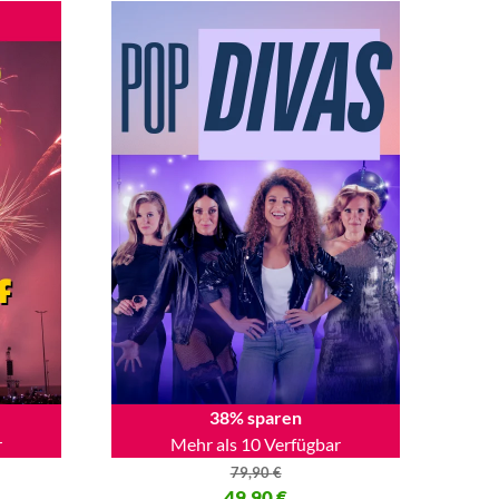
38% sparen
r
Mehr als 10 Verfügbar
79,90
€
80 €
Ursprünglicher Preis war: 79,90 €
49,90
€