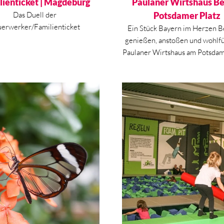
lienticket | Magdeburg
Paulaner Wirtshaus Ber
Das Duell der
Potsdamer Platz
uerwerker/Familienticket
Ein Stück Bayern im Herzen Be
genießen, anstoßen und wohlf
Paulaner Wirtshaus am Potsdam