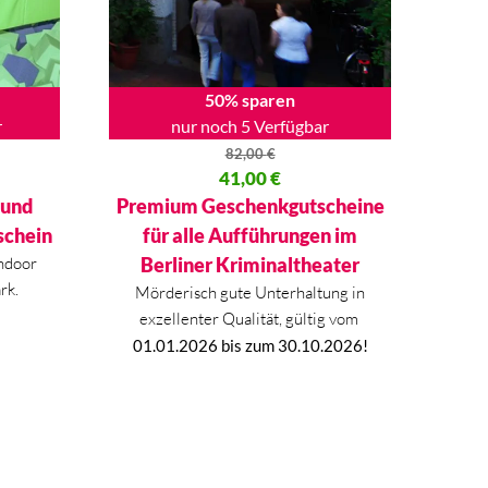
50% sparen
r
nur noch 5 Verfügbar
82,00
€
00 €
Ursprünglicher Preis war: 82,00 €
41,00
€
Aktueller Preis ist: 41,00 €.
 und
Premium Geschenkgutscheine
schein
für alle Aufführungen im
ndoor
Berliner Kriminaltheater
rk.
Mörderisch gute Unterhaltung in
exzellenter Qualität, gültig vom
01.01.2026 bis zum 30.10.2026!