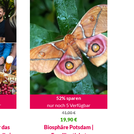
52% sparen
r
nur noch 5 Verfügbar
41,00
€
00 €
Ursprünglicher Preis war: 41,00 €
19,90
€
Aktueller Preis ist: 19,90 €.
r das
Biosphäre Potsdam |