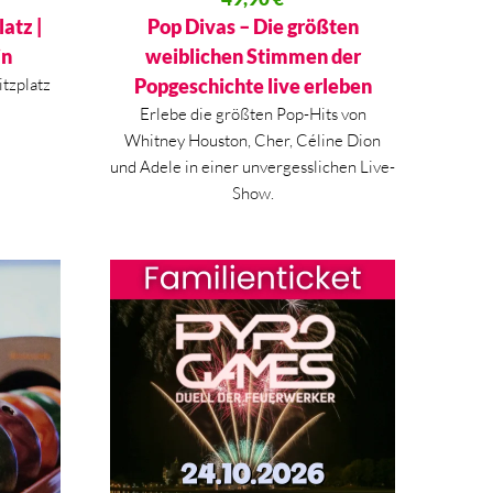
Aktueller Preis ist: 49,90 €.
atz |
Pop Divas – Die größten
in
weiblichen Stimmen der
itzplatz
Popgeschichte live erleben
Erlebe die größten Pop-Hits von
Whitney Houston, Cher, Céline Dion
und Adele in einer unvergesslichen Live-
Show.