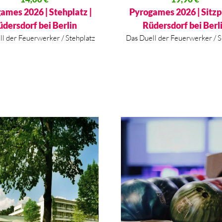
 Preis ist: 14,00 €.
Aktueller Preis ist: 19,90 €.
ames 2026 | Stehplatz |
Pyrogames 2026 | Sitzpl
üdersdorf bei Berlin
Rüdersdorf bei Berl
ll der Feuerwerker / Stehplatz
Das Duell der Feuerwerker / S