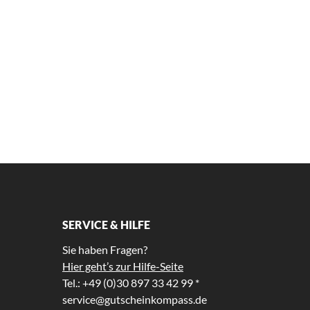
SERVICE & HILFE
Sie haben Fragen?
Hier geht’s zur Hilfe-Seite
Tel.: +49 (0)30 897 33 42 99 *
service@gutscheinkompass.de