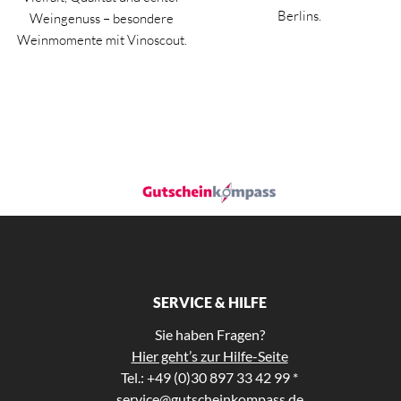
Berlins.
Weingenuss – besondere
Weinmomente mit Vinoscout.
SERVICE & HILFE
Sie haben Fragen?
Hier geht’s zur Hilfe-Seite
Tel.: +49 (0)30 897 33 42 99 *
service@gutscheinkompass.de