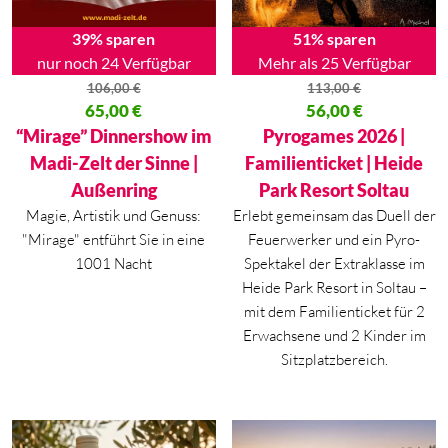
39% sparen
51% sparen
nur noch 24 Verfügbar
Mehr als 25 Verfügbar
106,00
€
113,00
€
Ursprünglicher Preis war: 106,00 €
65,00
€
Ursprünglicher Preis war: 113,
56,00
€
Aktueller Preis ist: 65,00 €.
Aktueller Preis ist: 56,00 €.
“Mirage” Dinnershow im
Pyrogames 2026 |
Madi-Zelt der Sinne |
Familienticket | Heide
Außenring
Park Resort Soltau
Magie, Artistik und Genuss:
Erlebt gemeinsam das Duell der
"Mirage" entführt Sie in eine
Feuerwerker und ein Pyro-
1001 Nacht
Spektakel der Extraklasse im
Heide Park Resort in Soltau –
mit dem Familienticket für 2
Erwachsene und 2 Kinder im
Sitzplatzbereich.