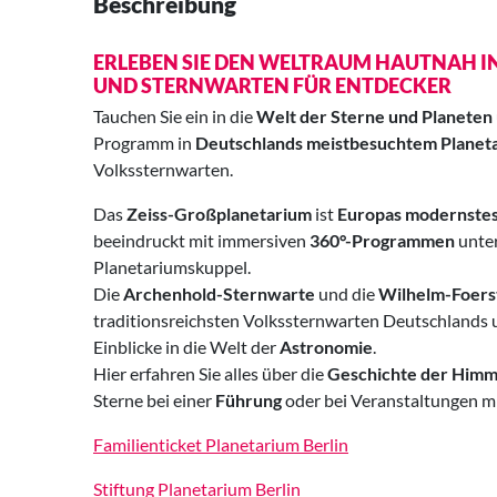
Beschreibung
ERLEBEN SIE DEN WELTRAUM HAUTNAH IN
UND STERNWARTEN FÜR ENTDECKER
Tauchen Sie ein in die
Welt der Sterne und Planeten
Programm in
Deutschlands meistbesuchtem Planet
Volkssternwarten.
Das
Zeiss-Großplanetarium
ist
Europas modernstes
beeindruckt mit immersiven
360°-Programmen
unter
Planetariumskuppel.
Die
Archenhold-Sternwarte
und die
Wilhelm-Foers
traditionsreichsten Volkssternwarten Deutschlands u
Einblicke in die Welt der
Astronomie
.
Hier erfahren Sie alles über die
Geschichte der Him
Sterne bei einer
Führung
oder bei Veranstaltungen m
Familienticket Planetarium Berlin
Stiftung Planetarium Berlin