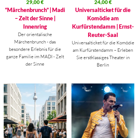
Ursprünglicher Preis war: 47,00 €
29,00
€
Ursprünglicher Preis war: 44,60
24,00
€
Aktueller Preis ist: 29,00 €.
Aktueller Preis ist: 24,00 €.
“Märchenbrunch” | Madi
Universalticket für die
– Zelt der Sinne |
Komödie am
Innenring
Kurfürstendamm | Ernst-
Der orientalische
Reuter-Saal
Märchenbrunch - das
Universalticket für die Komödie
besondere Erlebnis für die
am Kurfürstendamm – Erleben
ganze Familie im MADI - Zelt
Sie erstklassiges Theater in
der Sinne
Berlin