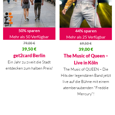
50% sparen
44% sparen
Mehr als 50 Verfügbar
Mehr als 25 Verfügbar
79,00
€
69,50
€
Ursprünglicher Preis war: 79,00 €
39,50
€
Ursprünglicher Preis war: 69,50
39,00
€
Aktueller Preis ist: 39,50 €.
Aktueller Preis ist: 39,00 €.
get2card Berlin
The Music of Queen –
Ein Jahr zu zweit die Stadt
Live in Köln
entdecken zum halben Preis!
The Music of QUEEN – Die
Hits der legendären Band jetzt
live auf die Bühne mit einem
atemberaubenden "Freddie
Mercury"!