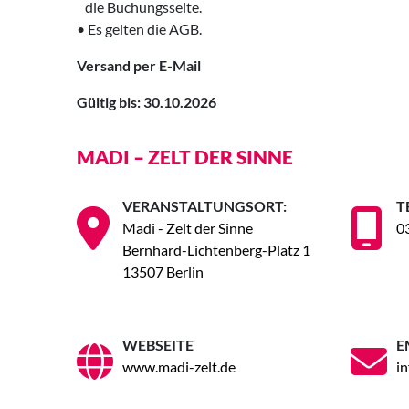
‌ die Buchungsseite.
• Es gelten die AGB.
Versand per E-Mail
Gültig bis: 30.10.2026
MADI – ZELT DER SINNE
VERANSTALTUNGSORT:
T
Madi - Zelt der Sinne
0
Bernhard-Lichtenberg-Platz 1
13507 Berlin
WEBSEITE
E
www.madi-zelt.de
i