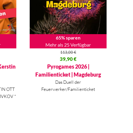
65% sparen
r
Mehr als 25 Verfügbar
113,00
€
40 €
Ursprünglicher Preis war: 113,00 €
39,90
€
Aktueller Preis ist: 39,90 €.
Kerstin
Pyrogames 2026 |
Familienticket | Magdeburg
Das Duell der
IN OTT
Feuerwerker/Familienticket
IVKOV *