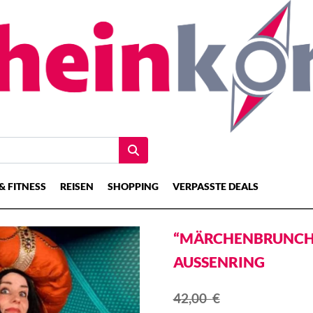
& FITNESS
REISEN
SHOPPING
VERPASSTE DEALS
“MÄRCHENBRUNCH” |
AUSSENRING
42,00
€