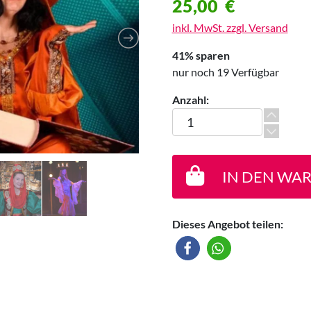
25,00
€
inkl. MwSt. zzgl. Versand
41% sparen
nur noch 19 Verfügbar
Anzahl:
“Märchenbrunch” | Madi – Ze
IN DEN WA
Dieses Angebot teilen: