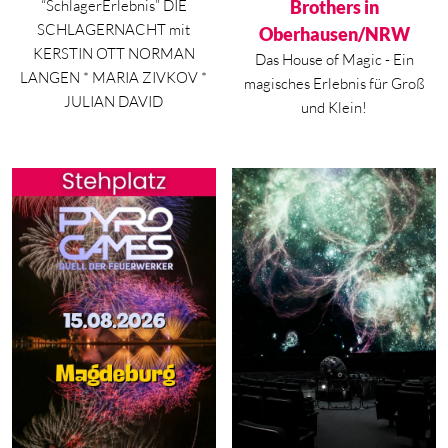
“SchlagerErlebnis” DIE
Brothers in
SCHLAGERNACHT mit
Oberhausen/NRW
KERSTIN OTT NORMAN
Das House of Magic - Ein
LANGEN * MARIA ZIVKOV *
magisches Erlebnis für Groß
JULIAN DAVID
und Klein!