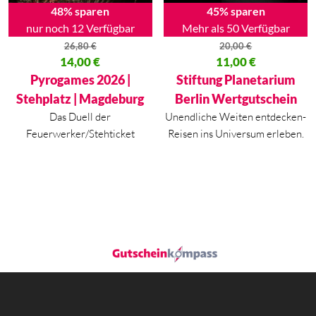
48% sparen
45% sparen
nur noch 12 Verfügbar
Mehr als 50 Verfügbar
26,80
€
20,00
€
Ursprünglicher Preis war: 26,80 €
14,00
€
Ursprünglicher Preis war: 20,00
11,00
€
Aktueller Preis ist: 14,00 €.
Aktueller Preis ist: 11,00 €.
Pyrogames 2026 |
Stiftung Planetarium
Stehplatz | Magdeburg
Berlin Wertgutschein
Das Duell der
Unendliche Weiten entdecken-
Feuerwerker/Stehticket
Reisen ins Universum erleben.