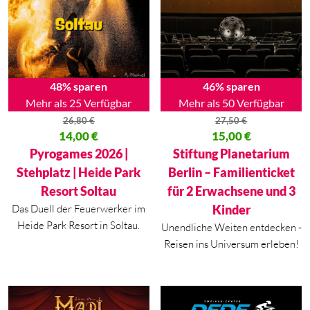
48% sparen
46% sparen
Mehr als 25 Verfügbar
Mehr als 50 Verfügbar
26,80
€
27,50
€
Ursprünglicher Preis war: 26,80 €
14,00
€
Ursprünglicher Preis war: 27,50
15,00
€
Aktueller Preis ist: 14,00 €.
Aktueller Preis ist: 15,00 €.
Pyrogames 2026 |
Stiftung Planetarium
Stehplatz | Heide Park
Berlin – Familienticket
Resort Soltau
für 2 Erwachsene und 3
Das Duell der Feuerwerker im
Kinder
Heide Park Resort in Soltau.
Unendliche Weiten entdecken -
Reisen ins Universum erleben!