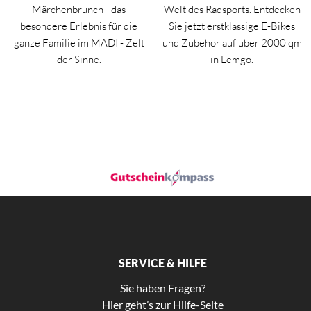
Märchenbrunch - das
Welt des Radsports. Entdecken
besondere Erlebnis für die
Sie jetzt erstklassige E-Bikes
ganze Familie im MADI - Zelt
und Zubehör auf über 2000 qm
der Sinne.
in Lemgo.
SERVICE & HILFE
Sie haben Fragen?
Hier geht’s zur Hilfe-Seite