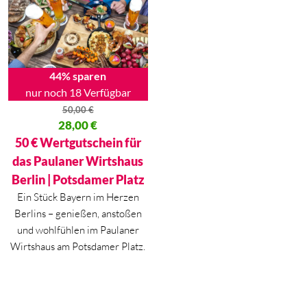
44% sparen
nur noch 18 Verfügbar
50,00
€
Ursprünglicher Preis war: 50,00 €
28,00
€
Aktueller Preis ist: 28,00 €.
50 € Wertgutschein für
das Paulaner Wirtshaus
Berlin | Potsdamer Platz
Ein Stück Bayern im Herzen
Berlins – genießen, anstoßen
und wohlfühlen im Paulaner
Wirtshaus am Potsdamer Platz.