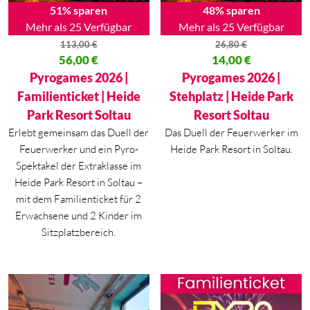
51% sparen
48% sparen
Mehr als 25 Verfügbar
Mehr als 25 Verfügbar
113,00
€
26,80
€
Ursprünglicher Preis war: 113,00 €
56,00
€
Ursprünglicher Preis war: 26,80
14,00
€
Aktueller Preis ist: 56,00 €.
Aktueller Preis ist: 14,00 €.
Pyrogames 2026 |
Pyrogames 2026 |
Familienticket | Heide
Stehplatz | Heide Park
Park Resort Soltau
Resort Soltau
Erlebt gemeinsam das Duell der
Das Duell der Feuerwerker im
Feuerwerker und ein Pyro-
Heide Park Resort in Soltau.
Spektakel der Extraklasse im
Heide Park Resort in Soltau –
mit dem Familienticket für 2
Erwachsene und 2 Kinder im
Sitzplatzbereich.