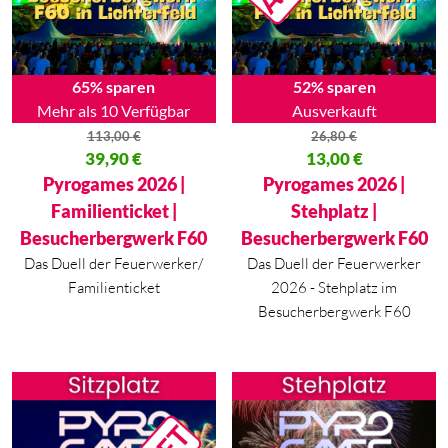
65% sparen
52% sparen
Mehr als 10 Verfügbar
Ausverkauft
113,00
€
26,80
€
Ursprünglicher Preis war: 113,00 €
39,90
€
Ursprünglicher Preis war: 26,80
13,00
€
Aktueller Preis ist: 39,90 €.
Aktueller Preis ist: 13,00 €.
Pyrogames 2026 |
Pyrogames 2026 |
Familienticket |
Stehplatz |
Besucherbergwerk F60
Besucherbergwerk F60
Das Duell der Feuerwerker/
Das Duell der Feuerwerker
Familienticket
2026 - Stehplatz im
Besucherbergwerk F60