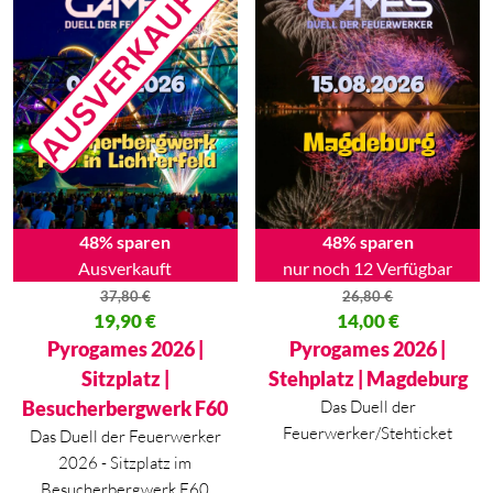
48% sparen
48% sparen
Ausverkauft
nur noch 12 Verfügbar
37,80
€
26,80
€
Ursprünglicher Preis war: 37,80 €
19,90
€
Ursprünglicher Preis war: 26,80
14,00
€
Aktueller Preis ist: 19,90 €.
Aktueller Preis ist: 14,00 €.
Pyrogames 2026 |
Pyrogames 2026 |
Sitzplatz |
Stehplatz | Magdeburg
Besucherbergwerk F60
Das Duell der
Feuerwerker/Stehticket
Das Duell der Feuerwerker
2026 - Sitzplatz im
Besucherbergwerk F60