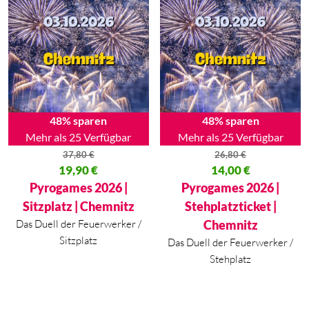
48% sparen
48% sparen
Mehr als 25 Verfügbar
Mehr als 25 Verfügbar
37,80
€
26,80
€
Ursprünglicher Preis war: 37,80 €
19,90
€
Ursprünglicher Preis war: 26,80
14,00
€
Aktueller Preis ist: 19,90 €.
Aktueller Preis ist: 14,00 €.
Pyrogames 2026 |
Pyrogames 2026 |
Sitzplatz | Chemnitz
Stehplatzticket |
Das Duell der Feuerwerker /
Chemnitz
Sitzplatz
Das Duell der Feuerwerker /
Stehplatz