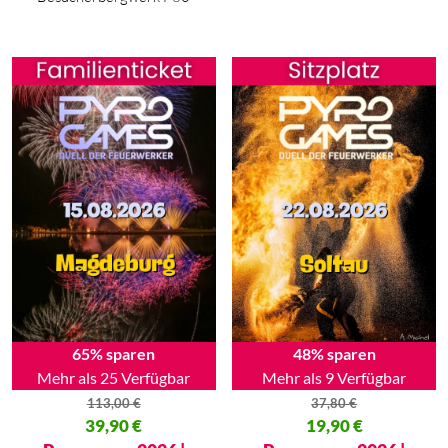
65% sparen
48% sparen
Mehr als 25 Verfügbar
Mehr als 9 Verfügbar
113,00
€
37,80
€
Ursprünglicher Preis war: 113,00 €
39,90
€
Ursprünglicher Preis war: 37,80
19,90
€