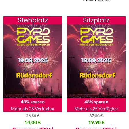
48% sparen
48% sparen
Mehr als 25 Verfügbar
Mehr als 25 Verfügbar
26,80
€
37,80
€
Ursprünglicher Preis war: 26,80 €
14,00
€
Ursprünglicher Preis war: 37,80
19,90
€
Aktueller Preis ist: 14,00 €.
Aktueller Preis ist: 19,90 €.